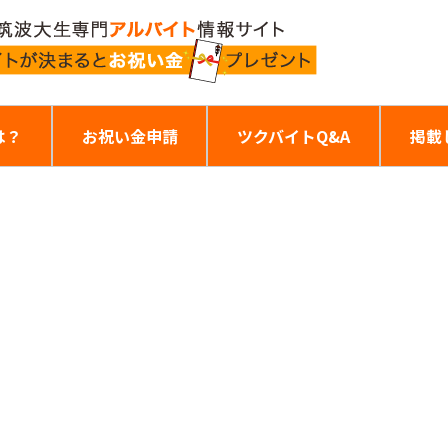
は？
お祝い金申請
ツクバイトQ&A
掲載