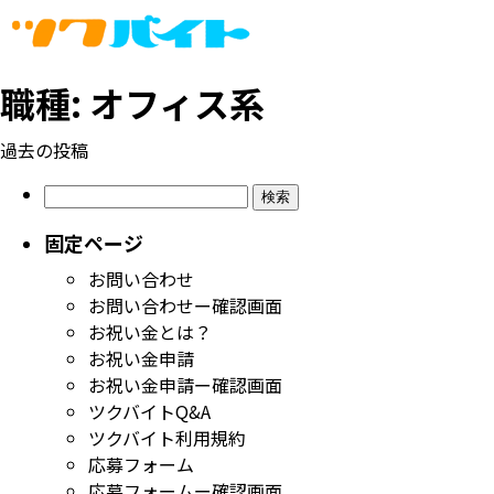
職種:
オフィス系
投
過去の投稿
稿
検
ナ
索:
ビ
固定ページ
ゲ
お問い合わせ
ー
お問い合わせー確認画面
シ
お祝い金とは？
ョ
お祝い金申請
ン
お祝い金申請ー確認画面
ツクバイトQ&A
ツクバイト利用規約
応募フォーム
応募フォームー確認画面