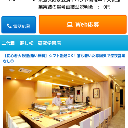
業集結の選考直結型説明会 : 0円
Web応募
電話応募
二代目 寿し松 研究学園店
【初心者大歓迎/賄い無料】シフト融通OK！落ち着いた雰囲気で深夜営業
なし◎