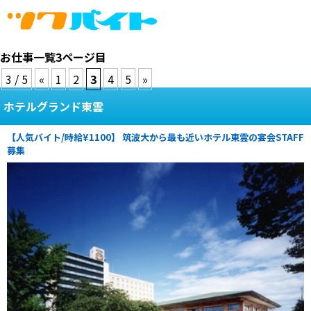
お仕事一覧3ページ目
3 / 5
«
1
2
3
4
5
»
ホテルグランド東雲
【人気バイト/時給¥1100】 筑波大から最も近いホテル東雲の宴会STAFF
募集