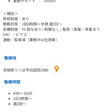
業務サポート : 1005円
＜補足＞
昇給制度：あり
勤務形態：1回3時間＋休憩 週2日〜
各種制度：PC貸与あり / 制服なし / 髪色（黒髪・茶髪まで
OK）・ピアス
通勤：駐車場（業務中は社用車）
勤務地
茨城県つくば市谷田部2980
勤務時間
9:00〜18:00
1日3時間～
週2回～