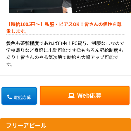
【時給1005円〜】私服・ピアスOK！皆さんの個性を尊
重します。
髪色も茶髪程度であれば自由！PC貸与、制服なしなので
学校帰りなど身軽に出勤可能です◎もちろん昇給制度も
あり！皆さんのやる気次第で時給も大幅アップ可能で
す。
Web応募
電話応募
フリーアピール