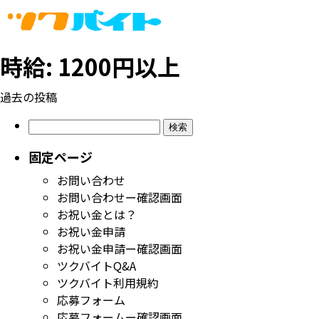
時給:
1200円以上
投
過去の投稿
稿
検
ナ
索:
ビ
固定ページ
ゲ
お問い合わせ
ー
お問い合わせー確認画面
シ
お祝い金とは？
ョ
お祝い金申請
ン
お祝い金申請ー確認画面
ツクバイトQ&A
ツクバイト利用規約
応募フォーム
応募フォームー確認画面